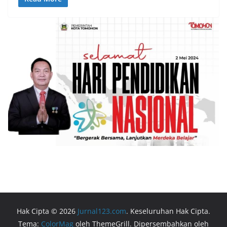
Hak Cipta © 2026
Jurnal123.com
. Keseluruhan Hak Cipta.
Tema:
ColorMag
oleh ThemeGrill. Dipersembahkan oleh