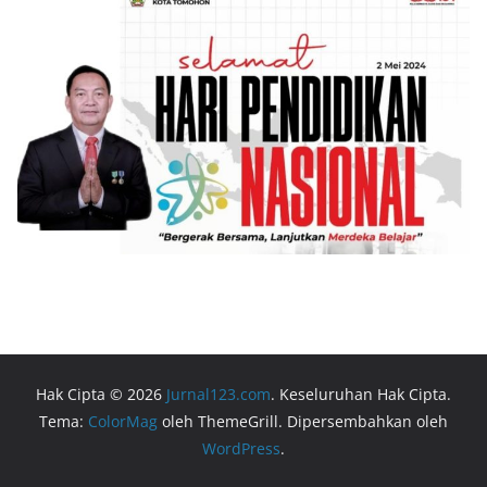
Hak Cipta © 2026
Jurnal123.com
. Keseluruhan Hak Cipta.
Tema:
ColorMag
oleh ThemeGrill. Dipersembahkan oleh
WordPress
.