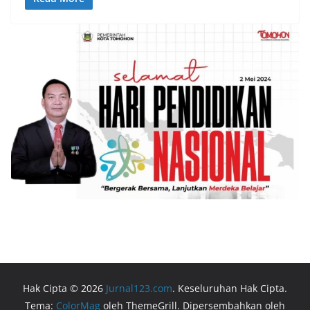
Hak Cipta © 2026
Jurnal123.com
. Keseluruhan Hak Cipta.
Tema:
ColorMag
oleh ThemeGrill. Dipersembahkan oleh