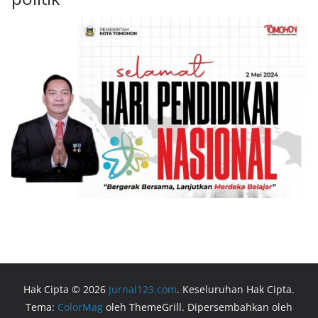
Hak Cipta © 2026
Jurnal123.com
. Keseluruhan Hak Cipta.
Tema:
ColorMag
oleh ThemeGrill. Dipersembahkan oleh