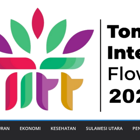
URAN
EKONOMI
KESEHATAN
SULAWESI UTARA
PE