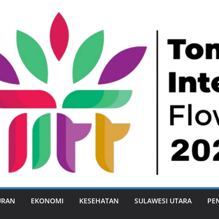
URAN
EKONOMI
KESEHATAN
SULAWESI UTARA
PE