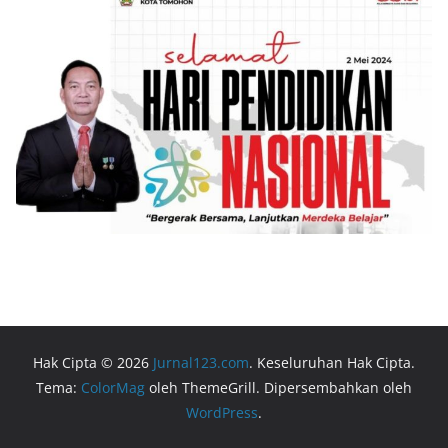
Hak Cipta © 2026
Jurnal123.com
. Keseluruhan Hak Cipta.
Tema:
ColorMag
oleh ThemeGrill. Dipersembahkan oleh
WordPress
.