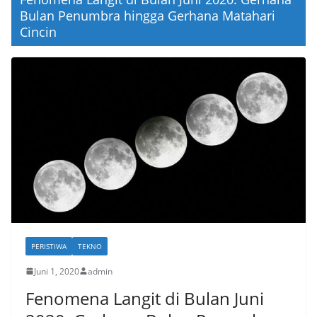
Bulan Penumbra hingga Gerhana Matahari
Cincin
PERISTIWA
TEKNO
Juni 1, 2020
admin
Fenomena Langit di Bulan Juni