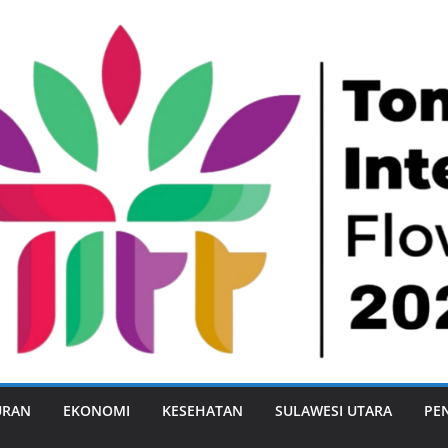
URAN
EKONOMI
KESEHATAN
SULAWESI UTARA
PE