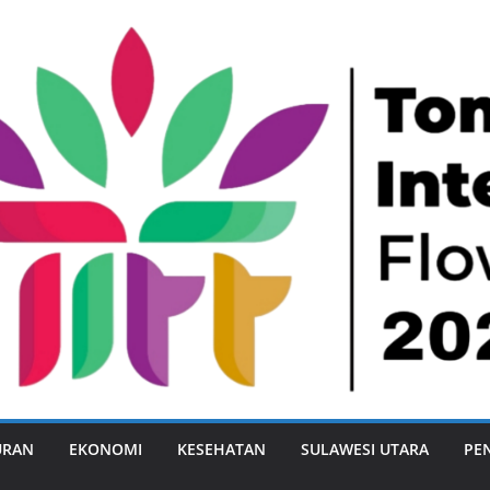
URAN
EKONOMI
KESEHATAN
SULAWESI UTARA
PE