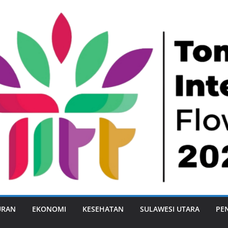
URAN
EKONOMI
KESEHATAN
SULAWESI UTARA
PE