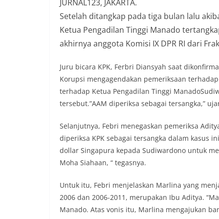
JURNAL123, JAKARTA.
Setelah ditangkap pada tiga bulan lalu ak
Ketua Pengadilan Tinggi Manado tertangka
akhirnya anggota Komisi IX DPR RI dari Frak
Juru bicara KPK, Ferbri Diansyah saat dikonfir
Korupsi mengagendakan pemeriksaan terhadap 
terhadap Ketua Pengadilan Tinggi ManadoSudiwa
tersebut.”AAM diperiksa sebagai tersangka,” uja
Selanjutnya, Febri menegaskan pemeriksa Adity
diperiksa KPK sebagai tersangka dalam kasus in
dollar Singapura kepada Sudiwardono untuk m
Moha Siahaan, “ tegasnya.
Untuk itu, Febri menjelaskan Marlina yang men
2006 dan 2006-2011, merupakan Ibu Aditya. “Mar
Manado. Atas vonis itu, Marlina mengajukan ban