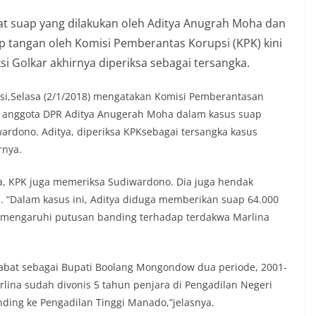
ibat suap yang dilakukan oleh Aditya Anugrah Moha dan
p tangan oleh Komisi Pemberantas Korupsi (KPK) kini
si Golkar akhirnya diperiksa sebagai tersangka.
masi,Selasa (2/1/2018) mengatakan Komisi Pemberantasan
anggota DPR Aditya Anugerah Moha dalam kasus suap
rdono. Aditya, diperiksa KPKsebagai tersangka kasus
rnya.
a, KPK juga memeriksa Sudiwardono. Dia juga hendak
i. “Dalam kasus ini, Aditya diduga memberikan suap 64.000
emengaruhi putusan banding terhadap terdakwa Marlina
jabat sebagai Bupati Boolang Mongondow dua periode, 2001-
lina sudah divonis 5 tahun penjara di Pengadilan Negeri
ding ke Pengadilan Tinggi Manado,”jelasnya.