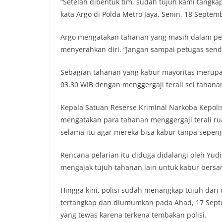
“Setelah dibentuk tim, sudah tujuh kami tangka
kata Argo di Polda Metro Jaya, Senin, 18 Septem
Argo mengatakan tahanan yang masih dalam pen
menyerahkan diri. “Jangan sampai petugas sendi
Sebagian tahanan yang kabur mayoritas merupa
03.30 WIB dengan menggergaji terali sel tahana
Kepala Satuan Reserse Kriminal Narkoba Kepoli
mengatakan para tahanan menggergaji terali ru
selama itu agar mereka bisa kabur tanpa sepen
Rencana pelarian itu diduga didalangi oleh Yud
mengajak tujuh tahanan lain untuk kabur bersa
Hingga kini, polisi sudah menangkap tujuh dar
tertangkap dan diumumkan pada Ahad, 17 Septe
yang tewas karena terkena tembakan polisi.