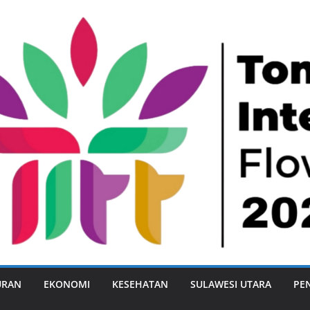
URAN
EKONOMI
KESEHATAN
SULAWESI UTARA
PE