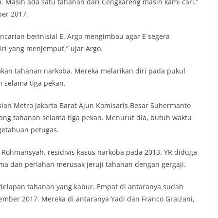
p. Masih ada satu tahanan dari Cengkareng masih kami cari,”
ber 2017.
carian berinisial E. Argo mengimbau agar E segera
ri yang menjemput,” ujar Argo.
kan tahanan narkoba. Mereka melarikan diri pada pukul
n selama tiga pekan.
sian Metro Jakarta Barat Ajun Komisaris Besar Suhermanto
ang tahanan selama tiga pekan. Menurut dia, butuh waktu
getahuan petugas.
i Rohmansyah, residivis kasus narkoba pada 2013. YR diduga
ma dan perlahan merusak jeruji tahanan dengan gergaji.
i delapan tahanan yang kabur. Empat di antaranya sudah
mber 2017. Mereka di antaranya Yadi dan Franco Graizani,