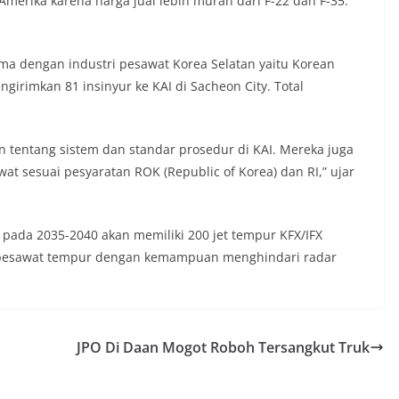
Amerika karena harga jual lebih murah dari F-22 dan F-35.
ama dengan industri pesawat Korea Selatan yaitu Korean
engirimkan 81 insinyur ke KAI di Sacheon City. Total
tentang sistem dan standar prosedur di KAI. Mereka juga
at sesuai pesyaratan ROK (Republic of Korea) dan RI,” ujar
pada 2035-2040 akan memiliki 200 jet tempur KFX/IFX
ai pesawat tempur dengan kemampuan menghindari radar
JPO Di Daan Mogot Roboh Tersangkut Truk