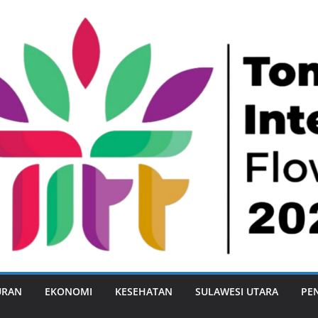
URAN
EKONOMI
KESEHATAN
SULAWESI UTARA
PE