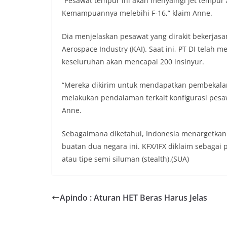
“Pesawat tempur ini akan menyaingi jet tempur 
Kemampuannya melebihi F-16,” klaim Anne.
Dia menjelaskan pesawat yang dirakit bekerjas
Aerospace Industry (KAI). Saat ini, PT DI telah m
keseluruhan akan mencapai 200 insinyur.
“Mereka dikirim untuk mendapatkan pembekalan 
melakukan pendalaman terkait konfigurasi pesaw
Anne.
Sebagaimana diketahui, Indonesia menargetkan 
buatan dua negara ini. KFX/IFX diklaim sebag
atau tipe semi siluman (stealth).(SUA)
Apindo : Aturan HET Beras Harus Jelas