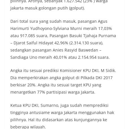
pilihnya. Artinya, sebanyak 1.627.542 (23% ) warga
Jakarta masuk golongan putih (golput).
Dari total sura yang sudah masuk, pasangan Agus
Harimurti Yudhoyono-Sylviana Murni meraih 17,03%
atau 917.085 suara, Pasangan Basuki Tjahaja Purnama
– Djarot Saiful Hidayat 42,96% (2.314.130 suara),
sedangkan pasangan Anies Rasyid Baswedan –
Sandiaga Uno meraih 40,01% atau 2.154.954 suara.
Angka itu sesuai prediksi Komisioner KPU DKI, M Sidik.
Dia memperkirakan angka golput di Pilkada DKI 2017
berkisar 20%. Angka itu sesuai target KPU yang
menargetkan 77% partisipasi warga Jakarta.
Ketua KPU DKI, Sumarno, juga sudah memprediksi
tingginya antusiame warga Jakarta menggunakan hak
pilihnya. Hal itu didasarkan atas kunjungannya ke
beberapa wilayah.