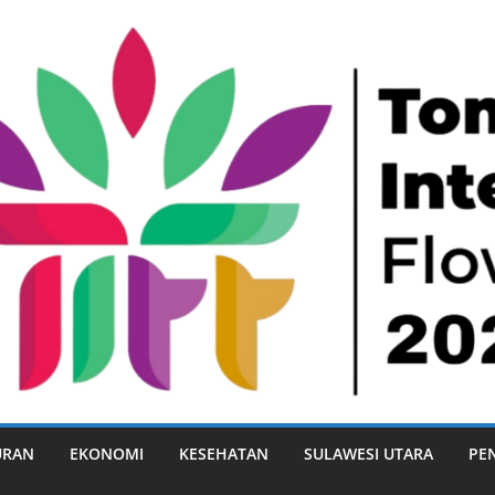
URAN
EKONOMI
KESEHATAN
SULAWESI UTARA
PE