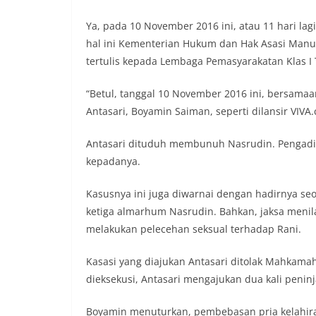
Ya, pada 10 November 2016 ini, atau 11 hari lag
hal ini Kementerian Hukum dan Hak Asasi Man
tertulis kepada Lembaga Pemasyarakatan Klas I
“Betul, tanggal 10 November 2016 ini, bersam
Antasari, Boyamin Saiman, seperti dilansir VIVA.
Antasari dituduh membunuh Nasrudin. Pengadil
kepadanya.
Kasusnya ini juga diwarnai dengan hadirnya seor
ketiga almarhum Nasrudin. Bahkan, jaksa meni
melakukan pelecehan seksual terhadap Rani.
Kasasi yang diajukan Antasari ditolak Mahkamah
dieksekusi, Antasari mengajukan dua kali pen
Boyamin menuturkan, pembebasan pria kelahiran