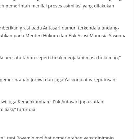
elah pemerintah menilai proses asimilasi yang dilakukan
mberikan grasi pada Antasari namun terkendala undang-
arahkan pada Menteri Hukum dan Hak Asasi Manusia Yasonna
dalam satu tahun seperti tidak menjalani masa hukuman,”
pemerintahan Jokowi dan juga Yasonna atas keputusan
okowi juga Kemenkumham. Pak Antasari juga sudah
iliasi,” tutur dia.
i, tapi Boyamin melihat pemerintahan yang dipimpin