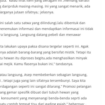
ta. “kalau lihat Item yang beragam ini ,memang variatif
 dariprduk masing-masing. Ini yang sangat menarik, ada
rganya jutaan sifatnya,: jelasnya.
ni salah satu satwa yang dilindungi,lalu dibentuk dan
a menemukan informasi dan mendaptkan informasai ini tidak
cara langsung. Langsung datang pebeli dan menawar
ta lakukan upaya paksa disana tergelar seperti ini. Agak
enya adalah barang-barang yang bersifat mistik. Tetapi itu
atu hewan itu diproses begitu,ada menghasilkan minyak
ai mejik. Kamu flasenya bukan ini,” tandasnya.
r atau langsung, Asep membeberkan sebagian langsung,
tetapi juga yang lain sifatnya tersembunyi. Saya kita
erdagangan seperti ini sangat dilarang.” Promosi pelangan
ang gemar spesifik dibuat dari tubuh hewan yang
pada konsument yang menyenangi benda-benda seprti ada
 satu contoh tempat tisu dari gading gajah,” bebernya: .