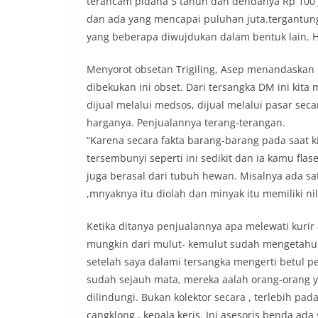
terancam pidana 5 tahun dan dendanya Rp 100 ju
dan ada yang mencapai puluhan juta.tergantung
yang beberapa diwujdukan dalam bentuk lain. Ha
Menyorot obsetan Trigiling, Asep menandaskan i
dibekukan ini obset. Dari tersangka DM ini kit
dijual melalui medsos, dijual melalui pasar se
harganya. Penjualannya terang-terangan.
“Karena secara fakta barang-barang pada saat ki
tersembunyi seperti ini sedikit dan ia kamu flas
juga berasal dari tubuh hewan. Misalnya ada s
,mnyaknya itu diolah dan minyak itu memiliki nil
Ketika ditanya penjualannya apa melewati kuri
mungkin dari mulut- kemulut sudah mengetahui , 
setelah saya dalami tersangka mengerti betul p
sudah sejauh mata, mereka aalah orang-orang y
dilindungi. Bukan kolektor secara , terlebih 
cangklong , kepala keris. Ini asesoris benda ada