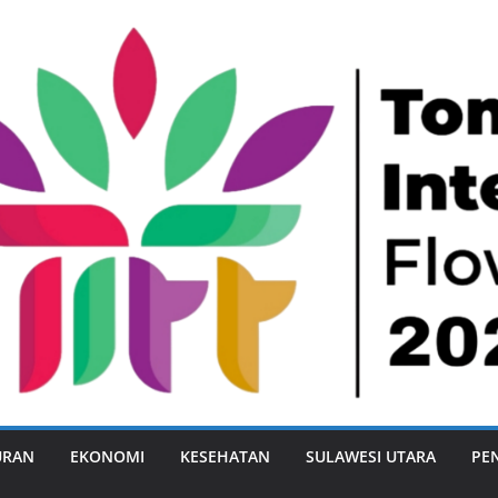
URAN
EKONOMI
KESEHATAN
SULAWESI UTARA
PE