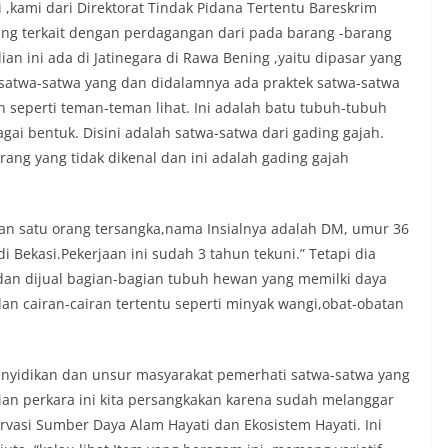
,kami dari Direktorat Tindak Pidana Tertentu Bareskrim
g terkait dengan perdagangan dari pada barang -barang
ian ini ada di Jatinegara di Rawa Bening ,yaitu dipasar yang
twa-satwa yang dan didalamnya ada praktek satwa-satwa
h seperti teman-teman lihat. Ini adalah batu tubuh-tubuh
ai bentuk. Disini adalah satwa-satwa dari gading gajah.
orang yang tidak dikenal dan ini adalah gading gajah
n satu orang tersangka,nama Insialnya adalah DM, umur 36
i Bekasi.Pekerjaan ini sudah 3 tahun tekuni.” Tetapi dia
dan dijual bagian-bagian tubuh hewan yang memilki daya
an cairan-cairan tertentu seperti minyak wangi,obat-obatan
penyidikan dan unsur masyarakat pemerhati satwa-satwa yang
ian perkara ini kita persangkakan karena sudah melanggar
asi Sumber Daya Alam Hayati dan Ekosistem Hayati. Ini