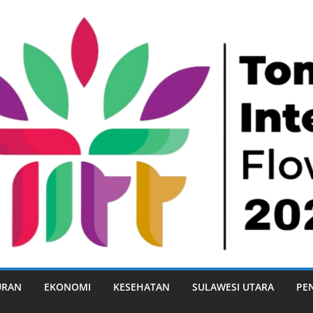
URAN
EKONOMI
KESEHATAN
SULAWESI UTARA
PE