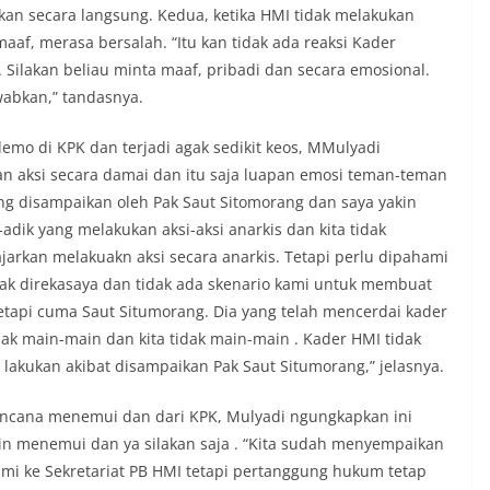
an secara langsung. Kedua, ketika HMI tidak melakukan
af, merasa bersalah. “Itu kan tidak ada reaksi Kader
Silakan beliau minta maaf, pribadi dan secara emosional.
abkan,” tandasnya.
emo di KPK dan terjadi agak sedikit keos, MMulyadi
n aksi secara damai dan itu saja luapan emosi teman-teman
g disampaikan oleh Pak Saut Sitomorang dan saya yakin
adik yang melakukan aksi-aksi anarkis dan kita tidak
ajarkan melakuakn aksi secara anarkis. Tetapi perlu dipahami
dak direkasaya dan tidak ada skenario kami untuk membuat
etapi cuma Saut Situmorang. Dia yang telah mencerdai kader
dak main-main dan kita tidak main-main . Kader HMI tidak
lakukan akibat disampaikan Pak Saut Situmorang,” jelasnya.
rencana menemui dan dari KPK, Mulyadi ngungkapkan ini
ngin menemui dan ya silakan saja . “Kita sudah menyempaikan
hmi ke Sekretariat PB HMI tetapi pertanggung hukum tetap