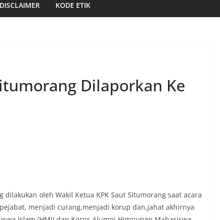
DISCLAIMER
KODE ETIK
Situmorang Dilaporkan Ke
 dilakukan oleh Wakil Ketua KPK Saut Situmorang saat acara
pejabat, menjadi curang,menjadi korup dan,jahat akhirnya
iswa Islam (HMI) dan Korps Alumni Himpunan Mahasiswa