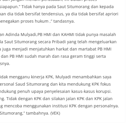
 siapapun.” Tidak hanya pada Saut Situmorang dan kepada
n dia tidak bersifat tendensius, ya dia tidak bersifat apriori
 menegakan proses hukum ,” tandasnya.
ikan Adinda Mulyadi,PB HMI dan KAHMI tidak punya masalah
a Saut Situmorang secara Pribadi yang telah mengeluarkan
itu juga menjadi menjatuhkan harkat dan martabat PB HMI
I dan PB HMI sudah marah dan rasa geram tinggi serta
asnya.
a tidak mengganu kinerja KPK, Mulyadi menambahkan saya
 personal Saud Situmorang dan kita mendukung KPK fokus
endukung penuh upaya penyelesaian kasus-kasus korupsi.
g. Tidak dengan KPK dan silakan jalan KPK dan KPK jalan
ang mencoba menggunakan institusi KPK dengan personalnya.
Situmorang,” tambahnya. (VEK)