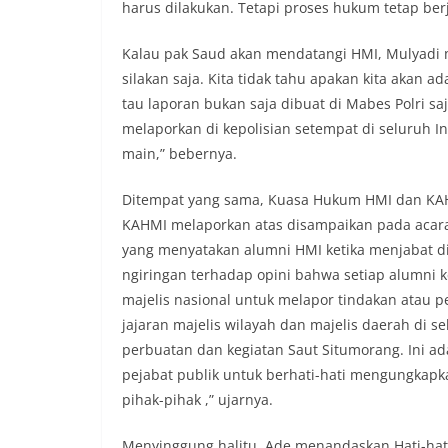
harus dilakukan. Tetapi proses hukum tetap ber
Kalau pak Saud akan mendatangi HMI, Mulyadi
silakan saja. Kita tidak tahu apakan kita akan a
tau laporan bukan saja dibuat di Mabes Polri sa
melaporkan di kepolisian setempat di seluruh Ind
main,” bebernya.
Ditempat yang sama, Kuasa Hukum HMI dan KAHM
KAHMI melaporkan atas disampaikan pada acara d
yang menyatakan alumni HMI ketika menjabat dia 
ngiringan terhadap opini bahwa setiap alumni ke
majelis nasional untuk melapor tindakan atau p
jajaran majelis wilayah dan majelis daerah di 
perbuatan dan kegiatan Saut Situmorang. Ini a
pejabat publik untuk berhati-hati mengungkap
pihak-pihak ,” ujarnya.
Menyinggung halitu, Ade menandaskan Hati-hat