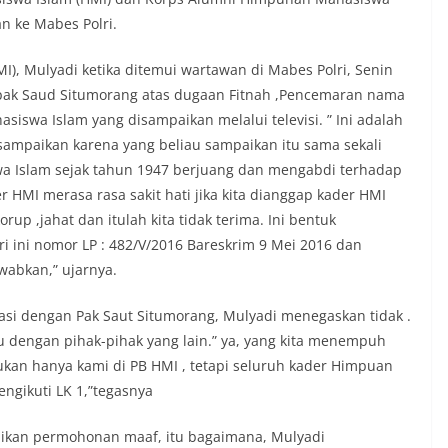
n ke Mabes Polri.
, Mulyadi ketika ditemui wartawan di Mabes Polri, Senin
pak Saud Situmorang atas dugaan Fitnah ,Pencemaran nama
swa Islam yang disampaikan melalui televisi. ” Ini adalah
sampaikan karena yang beliau sampaikan itu sama sekali
wa Islam sejak tahun 1947 berjuang dan mengabdi terhadap
r HMI merasa rasa sakit hati jika kita dianggap kader HMI
up ,jahat dan itulah kita tidak terima. Ini bentuk
ri ini nomor LP : 482/V/2016 Bareskrim 9 Mei 2016 dan
wabkan,” ujarnya.
asi dengan Pak Saut Situmorang, Mulyadi menegaskan tidak .
u dengan pihak-pihak yang lain.” ya, yang kita menempuh
ukan hanya kami di PB HMI , tetapi seluruh kader Himpuan
ngikuti LK 1,”tegasnya
kan permohonan maaf, itu bagaimana, Mulyadi