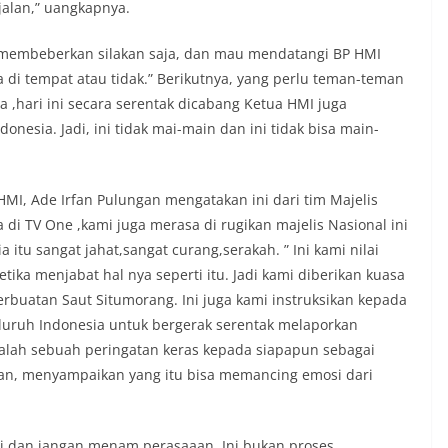
jalan,” uangkapnya.
 membeberkan silakan saja, dan mau mendatangi BP HMI
da di tempat atau tidak.” Berikutnya, yang perlu teman-teman
ja ,hari ini secara serentak dicabang Ketua HMI juga
onesia. Jadi, ini tidak mai-main dan ini tidak bisa main-
I, Ade Irfan Pulungan mengatakan ini dari tim Majelis
i TV One ,kami juga merasa di rugikan majelis Nasional ini
itu sangat jahat,sangat curang,serakah. ” Ini kami nilai
tika menjabat hal nya seperti itu. Jadi kami diberikan kuasa
erbuatan Saut Situmorang. Ini juga kami instruksikan kepada
seluruh Indonesia untuk bergerak serentak melaporkan
dalah sebuah peringatan keras kepada siapapun sebagai
kan, menyampaikan yang itu bisa memancing emosi dari
i dan jangan menam perasaaan, Ini bukan proses