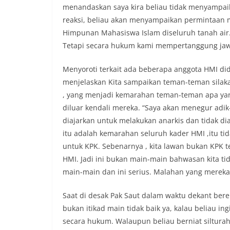
menandaskan saya kira beliau tidak menyampaik
reaksi, beliau akan menyampaikan permintaan ma
Himpunan Mahasiswa Islam diseluruh tanah air. 
Tetapi secara hukum kami mempertanggung jaw
Menyoroti terkait ada beberapa anggota HMI did
menjelaskan Kita sampaikan teman-teman silaka
, yang menjadi kemarahan teman-teman apa yan
diluar kendali mereka. “Saya akan menegur adik-
diajarkan untuk melakukan anarkis dan tidak di
itu adalah kemarahan seluruh kader HMI ,itu ti
untuk KPK. Sebenarnya , kita lawan bukan KPK t
HMI. Jadi ini bukan main-main bahwasan kita ti
main-main dan ini serius. Malahan yang mereka 
Saat di desak Pak Saut dalam waktu dekant be
bukan itikad main tidak baik ya, kalau beliau i
secara hukum. Walaupun beliau berniat siltura