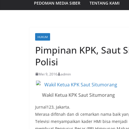
PEDOMAN MEDIA SIBER
TENTANG KAMI
HUKUM
Pimpinan KPK, Saut 
Polisi
Mei 9, 2016
admin
Wakil Ketua KPK Saut Situmorang
Jurnal123, Jakarta.
Merasa difitnah dan di cemarkan nama baik yang
Televisi menyampaikan kader HMI bisa menjadi 
membuat Pengurus Besar (PB) Himpunan Mahas