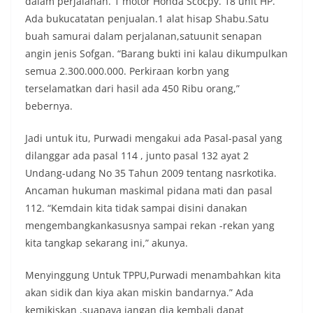
dalam perjalanan. 1 motor Honda Scocpy. 18 unit HP.
Ada bukucatatan penjualan.1 alat hisap Shabu.Satu
buah samurai dalam perjalanan,satuunit senapan
angin jenis Sofgan. “Barang bukti ini kalau dikumpulkan
semua 2.300.000.000. Perkiraan korbn yang
terselamatkan dari hasil ada 450 Ribu orang,”
bebernya.
Jadi untuk itu, Purwadi mengakui ada Pasal-pasal yang
dilanggar ada pasal 114 , junto pasal 132 ayat 2
Undang-udang No 35 Tahun 2009 tentang nasrkotika.
Ancaman hukuman maskimal pidana mati dan pasal
112. “Kemdain kita tidak sampai disini danakan
mengembangkankasusnya sampai rekan -rekan yang
kita tangkap sekarang ini,” akunya.
Menyinggung Untuk TPPU,Purwadi menambahkan kita
akan sidik dan kiya akan miskin bandarnya.” Ada
kemikiskan ,suapaya jangan dia kembali dapat