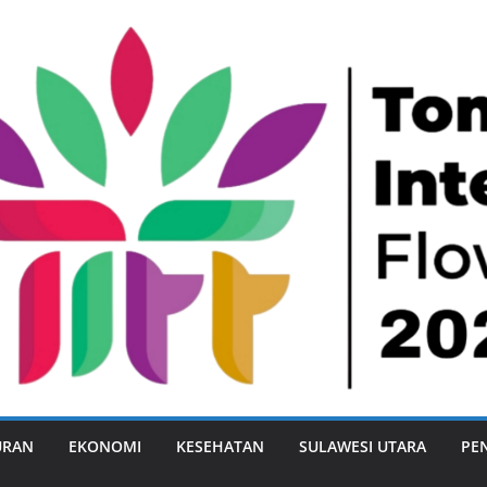
URAN
EKONOMI
KESEHATAN
SULAWESI UTARA
PE