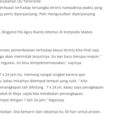
 perubahan UU Terorisme.
eriksaan terhadap tersangka teroris nampaknya waktu yang
ngga perlu diperpanjang. Polri mengusulkan diperpanjang
, Brigjend Pol Agus Rianto ditemui di Kompleks Mabes
roses pemeriksaaan terhadap kasus teroris,Kita lihat saja
ga akan menindak lanjutinya. itu kan baru berupa respon,”
ulasi. Ini bisa diimplementasiakan,” uajrnya.
 7 x 24 Jam itu memang sangat singkat karena apa
, kalau misalnya ditempat-tempat yang sulit .” Kita
enangkapan lah dihitung . 7 x 24 jm, kalau saya penagkapan
duduk di Meja ,sejak kita melakukan penangkapan.
mpai dengan 7 kali 24 jam,” tegasnya.
laskan kita kemarin dan idealnya itu 30 hari untuk proses