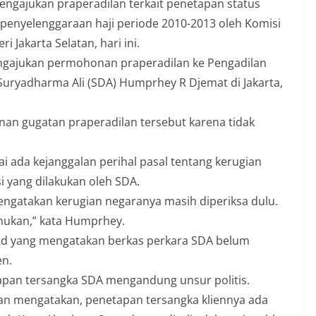
ngajukan praperadilan terkait penetapan status
enyelenggaraan haji periode 2010-2013 oleh Komisi
 Jakarta Selatan, hari ini.
engajukan permohonan praperadilan ke Pengadilan
 Suryadharma Ali (SDA) Humprhey R Djemat di Jakarta,
an gugatan praperadilan tersebut karena tidak
ai ada kejanggalan perihal pasal tentang kerugian
i yang dilakukan oleh SDA.
ngatakan kerugian negaranya masih diperiksa dulu.
mukan,” kata Humprhey.
ad yang mengatakan berkas perkara SDA belum
en.
pan tersangka SDA mengandung unsur politis.
an mengatakan, penetapan tersangka kliennya ada