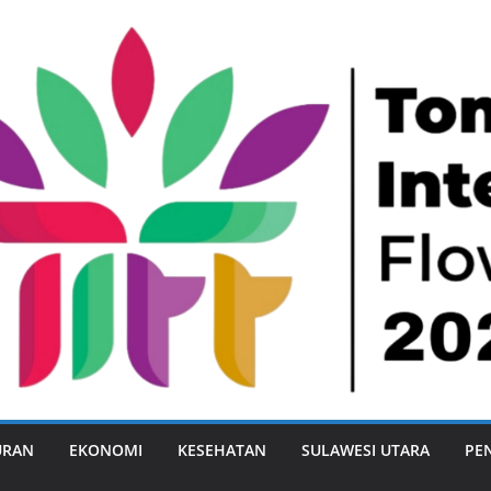
URAN
EKONOMI
KESEHATAN
SULAWESI UTARA
PE